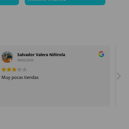
Salvador Valera Niñirola
08/02/2026
Muy pocas tiendas
Tien