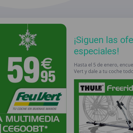
¡Siguen las of
especiales!
Hasta el 5 de enero, encue
Vert y dale a tu coche todo