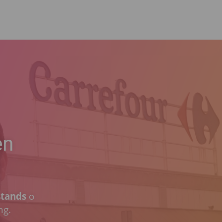
en
stands
o
ng.