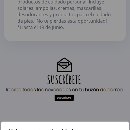
productos de cuidado personal. Incluye
solares, ampollas, cremas, mascarillas,
desodorantes y productos para el cuidado
de pies. ¡No te pierdas esta oportunidad!
*Hasta el 19 de Junio.