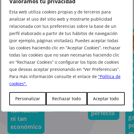
Valoramos tu privacidad
También te puede interesar
Esta web utiliza cookies propias y de terceros para
analizar el uso del sitio web y mostrarte publicidad
relacionada con tus preferencias sobre la base de un
perfil elaborado a partir de tus hábitos de navegación
(por ejemplo, páginas visitadas). Puedes aceptar todas
las cookies haciendo clic en “Aceptar Cookies”, rechazar
todas las cookies que no sean necesarias haciendo clic
E
en “Rechazar Cookies” o configurar los tipos de cookies
Premia a
Tu
v
Cuidar de
que deseas aceptar presionando en “Ver Preferencias”.
tu mejor
próxima
e
Para más información consulte el enlace de
"Política de
tu
amigo
aventura
cookies".
h
mascota
con sus
empieza
tr
nunca
snacks
con el
Personalizar
Rechazar todo
Aceptar todo
p
había sido
favoritos
equipaje
d
tan fácil…
perfecto
g
ni tan
p
económico
m